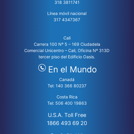
Artículo 7 de esta ley, a partir de la
318 3811741
vigencia de la misma, los empleados
Línea móvil nacional
oficiales y trabajadores que acrediten
317 4347367
veinte (20) años de aportes sufragados en
cualquier tiempo y acumulados en una o
varias de las entidades de previsión social
Cali
Carrera 100 Nº 5 – 169 Ciudadela
que hagan sus veces, del orden nacional,
Comercial Unicentro – Cali, Oficina Nº 313D
departamental, municipal, intendencial,
tercer piso del Edificio Oasis.
comisarial o distrital y en el Instituto de
los Seguros Sociales, tendrán derecho a
En el Mundo
una pensión de jubilación siempre que
Canadá
cumplan sesenta (60) años de edad o más
Tel: 140 366 80237
si es varón y cincuenta y cinco (55) años
o más si es mujer.
Costa Rica
Tel: 506 400 19863
U.S.A. Toll Free
1866 493 69 20